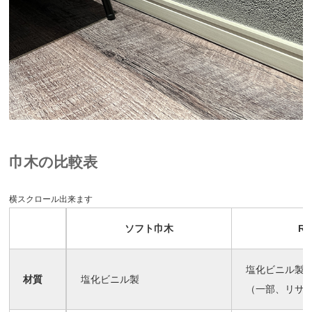
巾木の比較表
横スクロール出来ます
ソフト巾木
R
塩化ビニル製
材質
塩化ビニル製
（一部、リサ