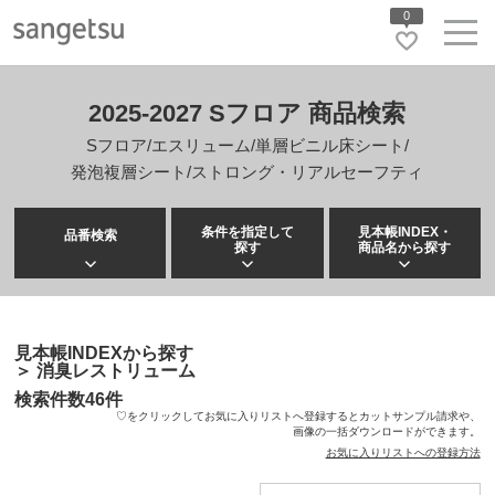
0
2025-2027 Sフロア 商品検索
Sフロア/エスリューム/単層ビニル床シート/
発泡複層シート/ストロング・リアルセーフティ
条件を指定して
見本帳INDEX・
品番検索
探す
商品名から探す
見本帳INDEXから探す
＞
消臭レストリューム
検索件数
46
件
♡をクリックしてお気に入りリストへ登録するとカットサンプル請求や、
画像の一括ダウンロードができます。
お気に入りリストへの登録方法