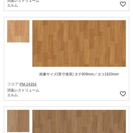
消臭レストリューム
エルム
画像サイズ(実寸換算) タテ909mm／ヨコ1820mm
フロア
PM-24354
消臭レストリューム
エルム