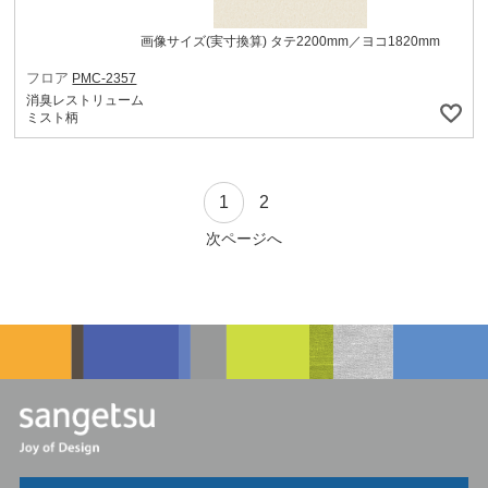
画像サイズ(実寸換算) タテ2200mm／ヨコ1820mm
フロア
PMC-2357
消臭レストリューム
ミスト柄
1
2
次ページへ