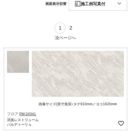
施工例写真付
画面表示切替
1
2
次ページへ
画像サイズ(実寸換算) タテ910mm／ヨコ1820mm
フロア
PM-24341
消臭レストリューム
バルディーリョ