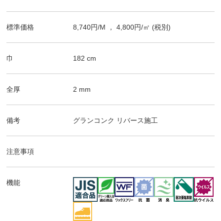
標準価格
8,740
円/
M
，
4,800
円/㎡
(税別)
巾
182
cm
全厚
2
mm
備考
グランコンク
リバース施工
注意事項
機能