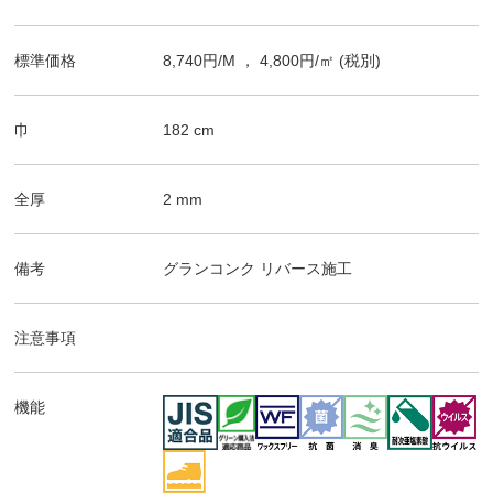
標準価格
8,740
円/
M
，
4,800
円/㎡
(税別)
巾
182
cm
全厚
2
mm
備考
グランコンク
リバース施工
注意事項
機能