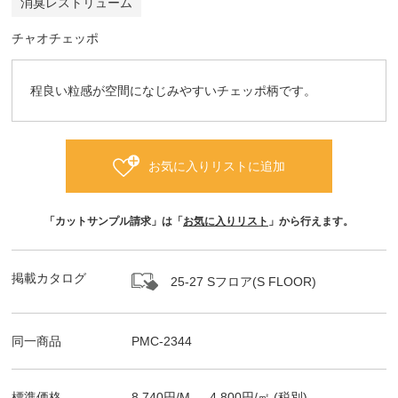
消臭レストリューム
チャオチェッポ
程良い粒感が空間になじみやすいチェッポ柄です。
お気に入りリストに追加
「カットサンプル請求」は「
お気に入りリスト
」から行えます。
掲載カタログ
25-27 Sフロア(S FLOOR)
同一商品
PMC-2344
標準価格
8,740
円/
M
，
4,800
円/㎡
(税別)