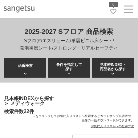
0
2025-2027 Sフロア 商品検索
Sフロア/エスリューム/単層ビニル床シート/
発泡複層シート/ストロング・リアルセーフティ
条件を指定して
見本帳INDEX・
品番検索
探す
商品名から探す
見本帳INDEXから探す
＞
メディウォーク
検索件数
22
件
♡をクリックしてお気に入りリストへ登録するとカットサンプル請求や、
画像の一括ダウンロードができます。
お気に入りリストへの登録方法