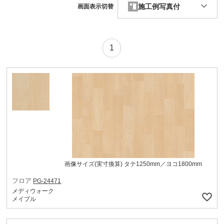
施工例写真付
画面表示切替
1
画像サイズ(実寸換算) タテ1250mm／ヨコ1800mm
フロア
PG-24471
メディウォーク
メイプル