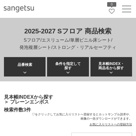
0
2025-2027 Sフロア 商品検索
Sフロア/エスリューム/単層ビニル床シート/
発泡複層シート/ストロング・リアルセーフティ
条件を指定して
見本帳INDEX・
品番検索
探す
商品名から探す
見本帳INDEXから探す
＞
プレーンエンボス
検索件数
3
件
♡をクリックしてお気に入りリストへ登録するとカットサンプル請求や、
画像の一括ダウンロードができます。
お気に入りリストへの登録方法