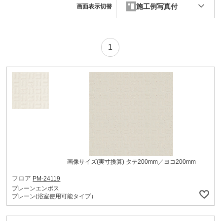
施工例写真付
画面表示切替
1
画像サイズ(実寸換算) タテ200mm／ヨコ200mm
フロア
PM-24119
プレーンエンボス
プレーン(浴室使用可能タイプ）