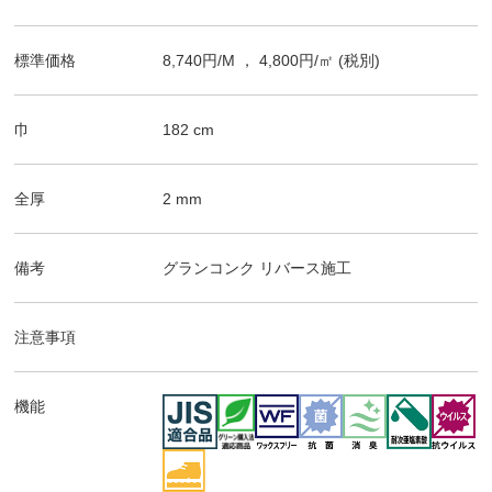
標準価格
8,740
円/
M
，
4,800
円/㎡
(税別)
巾
182
cm
全厚
2
mm
備考
グランコンク
リバース施工
注意事項
機能