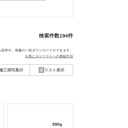
検索件数
194
件
ル請求や、
画像の一括ダウンロードができます。
お気に入りリストへの登録方法
施工例写真付
リスト表示