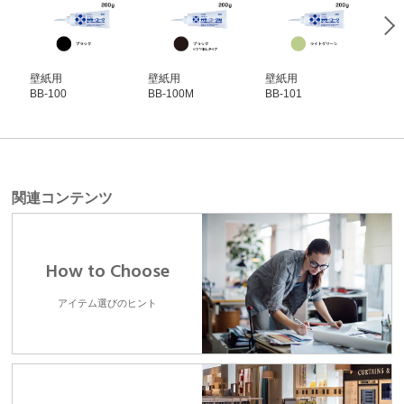
壁紙用
壁紙用
壁紙用
壁
BB-100
BB-100M
BB-101
BB-
関連コンテンツ
How to Choose
アイテム選びのヒント