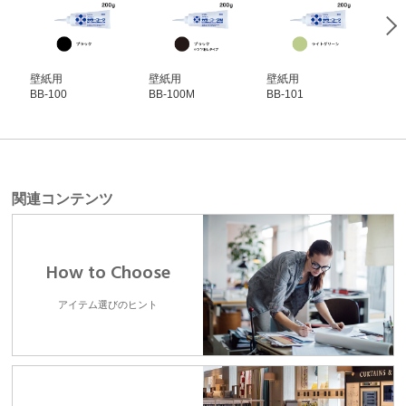
壁紙用
壁紙用
壁紙用
壁
BB-100
BB-100M
BB-101
BB-
関連コンテンツ
How to Choose
アイテム選びのヒント