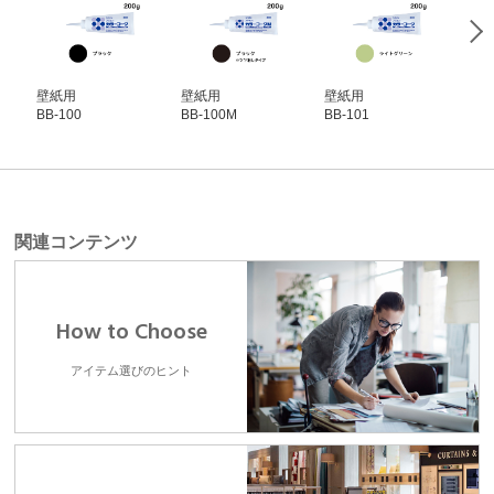
壁紙用
壁紙用
壁紙用
壁
BB-100
BB-100M
BB-101
BB-
関連コンテンツ
How to Choose
アイテム選びのヒント