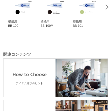
壁紙用
壁紙用
壁紙用
壁
BB-100
BB-100M
BB-101
BB-
関連コンテンツ
How to Choose
アイテム選びのヒント