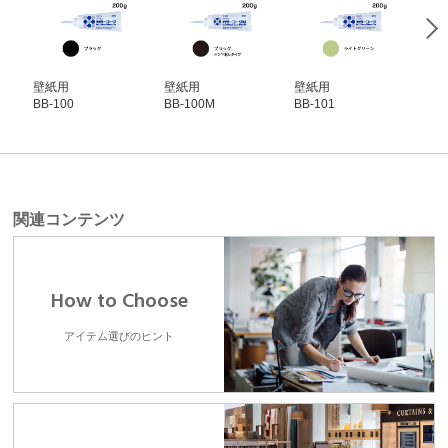
壁紙用
壁紙用
壁紙用
壁
BB-100
BB-100M
BB-101
BB-
関連コンテンツ
How to Choose
アイテム選びのヒント