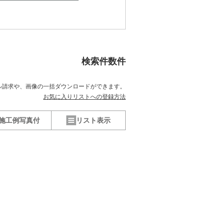
検索件数
件
ル請求や、
画像の一括ダウンロードができます。
お気に入りリストへの登録方法
施工例写真付
リスト表示