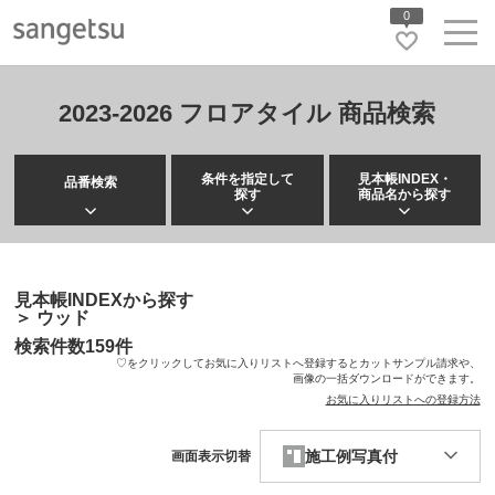
0
2023-2026 フロアタイル 商品検索
条件を指定して
見本帳INDEX・
品番検索
探す
商品名から探す
見本帳INDEXから探す
＞
ウッド
検索件数
159
件
♡をクリックしてお気に入りリストへ登録するとカットサンプル請求や、
画像の一括ダウンロードができます。
お気に入りリストへの登録方法
施工例写真付
画面表示切替