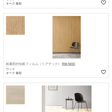
オーク 板柾
粘着剤付化粧フィルム（リアテック）
RW-5650
ウッド
オーク 板柾