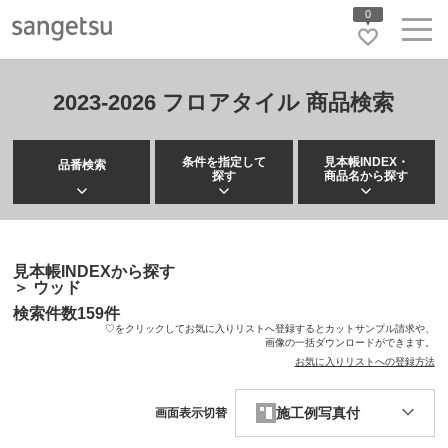
0
2023-2026 フロアタイル 商品検索
条件を指定して
見本帳INDEX・
品番検索
探す
商品名から探す
見本帳INDEXから探す
＞
ウッド
検索件数
159
件
♡をクリックしてお気に入りリストへ登録するとカットサンプル請求や、
画像の一括ダウンロードができます。
お気に入りリストへの登録方法
施工例写真付
画面表示切替