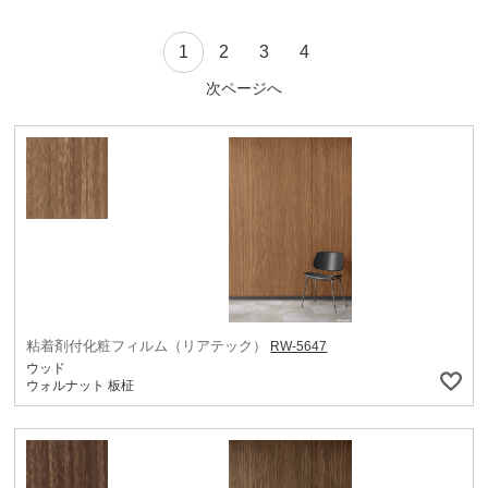
1
2
3
4
次ページへ
粘着剤付化粧フィルム（リアテック）
RW-5647
ウッド
ウォルナット 板柾