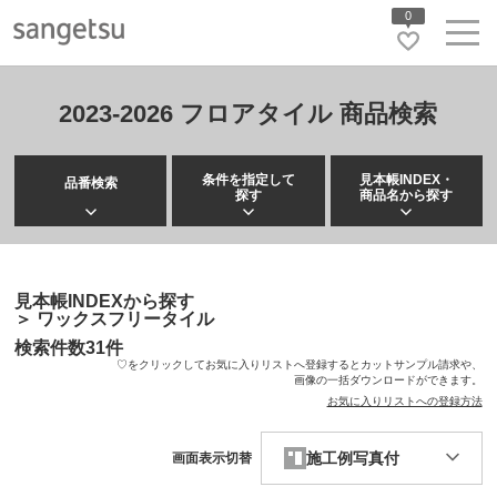
0
2023-2026 フロアタイル 商品検索
条件を指定して
見本帳INDEX・
品番検索
探す
商品名から探す
見本帳INDEXから探す
＞
ワックスフリータイル
検索件数
31
件
♡をクリックしてお気に入りリストへ登録するとカットサンプル請求や、
画像の一括ダウンロードができます。
お気に入りリストへの登録方法
施工例写真付
画面表示切替