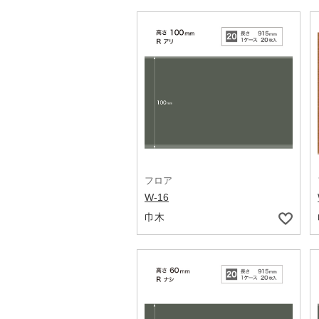
フロア
W-16
巾木