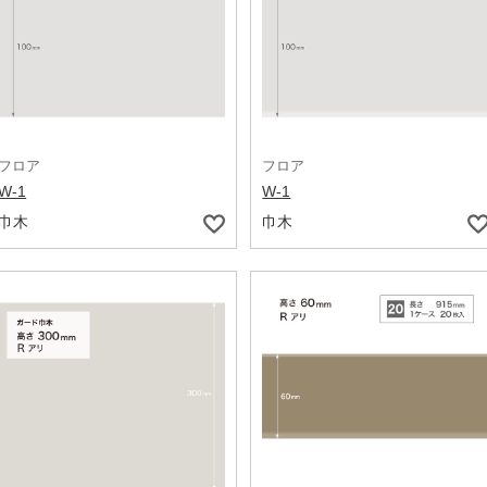
フロア
フロア
W-1
W-1
巾木
巾木