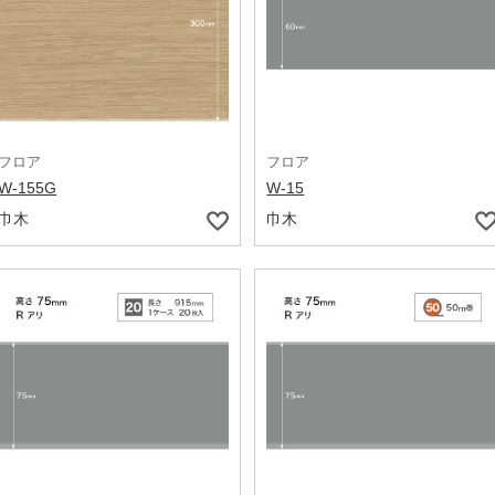
フロア
フロア
W-155G
W-15
巾木
巾木