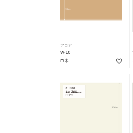
フロア
W-10
巾木