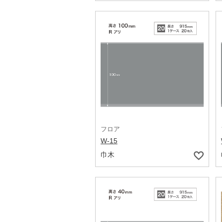
フロア
W-15
巾木