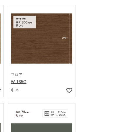
フロア
W-165G
巾木