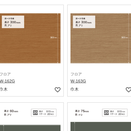
フロア
フロア
W-162G
W-163G
巾木
巾木