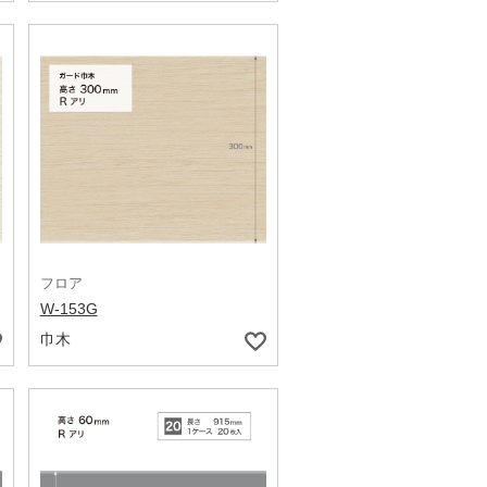
フロア
W-153G
巾木