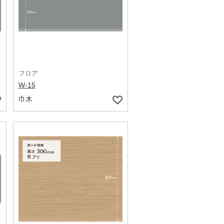
フロア
W-15
巾木