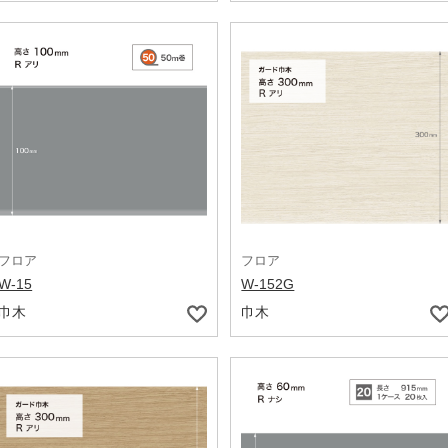
フロア
フロア
W-15
W-152G
巾木
巾木