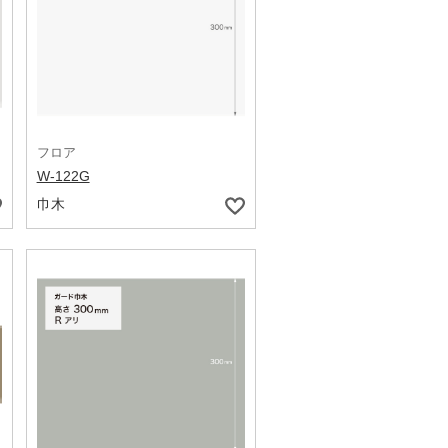
フロア
W-122G
巾木