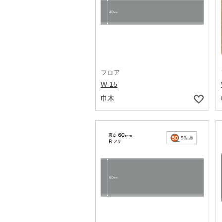
フロア
W-15
巾木