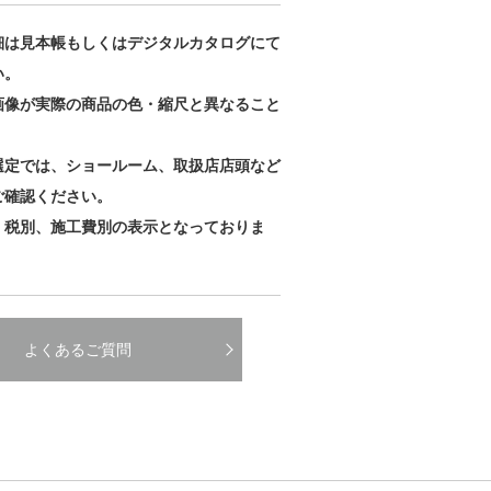
細は見本帳もしくはデジタルカタログにて
い。
画像が実際の商品の色・縮尺と異なること
。
選定では、ショールーム、取扱店店頭など
ご確認ください。
、税別、施工費別の表示となっておりま
よくあるご質問
巾木
巾木
巾木
W-165G
W-168G
W-169G