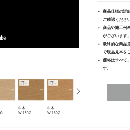
商品仕様の詳
ご確認くださ
商品や施工例
がございます
最終的な商品
で現品見本を
価格はすべて
す。
巾木
巾木
巾木
巾木
8G
W-159G
W-160G
W-162G
W-163G