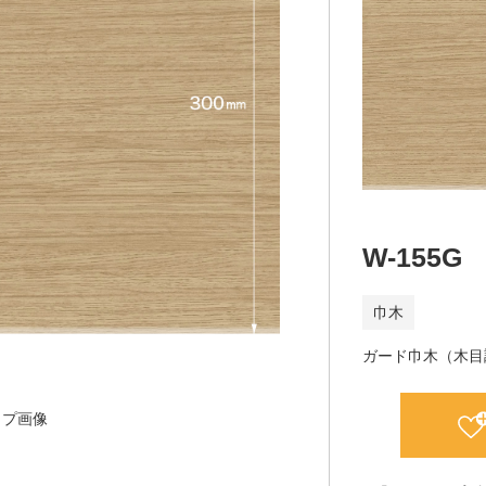
W-155G
巾木
ガード巾木（木目
ップ画像