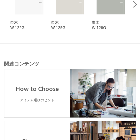
巾木
巾木
巾木
巾
W-122G
W-125G
W-128G
W-1
関連コンテンツ
How to Choose
アイテム選びのヒント