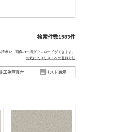
検索件数
1583
件
ル請求や、
画像の一括ダウンロードができます。
お気に入りリストへの登録方法
施工例写真付
リスト表示