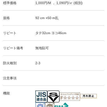
標準価格
1,000
円/
M
，
1,090
円/㎡
(税別)
規格
92
cm ×
50
m
乱
リピート
タテ
32
cm ヨコ
46
cm
リピート備考
無地貼可
防火種別
2-3
注意事項
機能