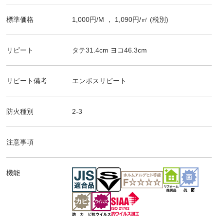
標準価格
1,000
円/
M
，
1,090
円/㎡
(税別)
リピート
タテ
31.4
cm ヨコ
46.3
cm
リピート備考
エンボスリピート
防火種別
2-3
注意事項
機能