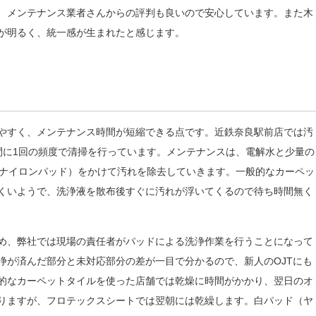
、メンテナンス業者さんからの評判も良いので安心しています。また木
が明るく、統一感が生まれたと感じます。
やすく、メンテナンス時間が短縮できる点です。近鉄奈良駅前店では汚
間に1回の頻度で清掃を行っています。メンテナンスは、電解水と少量の
（ナイロンパッド）をかけて汚れを除去していきます。一般的なカーペッ
くいようで、洗浄液を散布後すぐに汚れが浮いてくるので待ち時間無く
め、弊社では現場の責任者がパッドによる洗浄作業を行うことになって
浄が済んだ部分と未対応部分の差が一目で分かるので、新人のOJTにも
的なカーペットタイルを使った店舗では乾燥に時間がかかり、翌日のオ
りますが、フロテックスシートでは翌朝には乾繰します。白パッド（ヤ