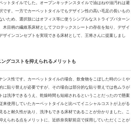
ペットタイルでした。オープンキッチンスタイルで油はねや油汚れは避
択です。一方でカーペットタイルでもデザイン性の高い毛足の長いもの
ないため、選択肢にはオフィス等に使うシンプルなストライプパターン
、木目柄の繊維系床材としてフロテックスシートの存在を知り、デザイ
デザインコンセプトを実現できる床材として、王将さんに提案しまし
ニングコストを抑えられるメリットも
ナンス性です。カーペットタイルの場合、飲食物をこぼした時のシミや
的に貼り替えが必要ですが、その場合は部分的な貼り替えでは色ムラが
トは洗浄できるうえ、乾燥時間も短縮されるということだったので懸案
従来使用していたカーペットタイルと比べてイニシャルコストが上がる
見ると耐久性があり、洗浄もできる床材であることが分かりました。こ
抑えられる点をメリットに、近鉄奈良駅前店で採用していただくことが