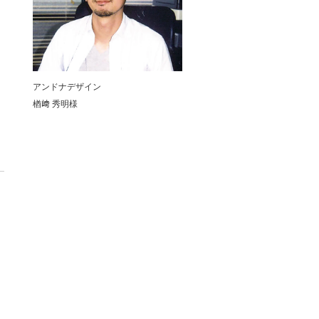
アンドナデザイン
楢﨑 秀明様