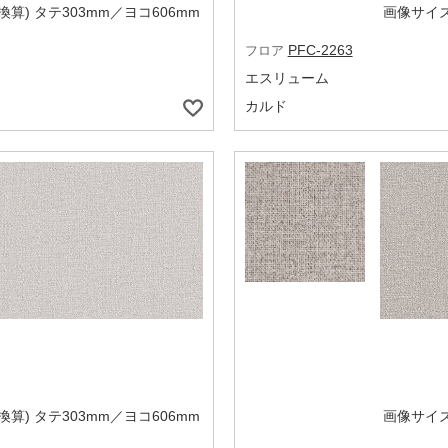
算) タテ303mm／ヨコ606mm
画像サイズ
PFC-2263
フロア
エスリューム
カルド
算) タテ303mm／ヨコ606mm
画像サイズ