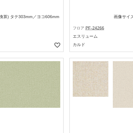
算) タテ303mm／ヨコ606mm
画像サイズ
PF-24266
フロア
エスリューム
カルド