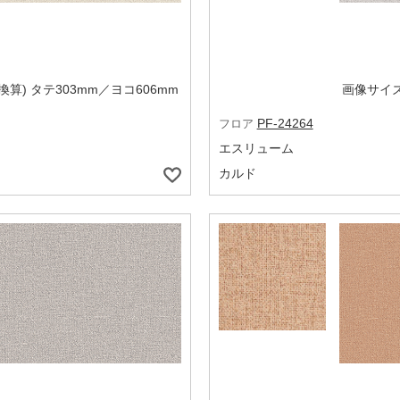
算) タテ303mm／ヨコ606mm
画像サイズ
PF-24264
フロア
エスリューム
カルド