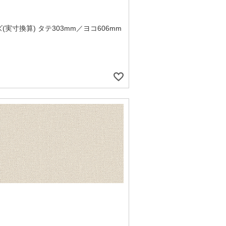
(実寸換算) タテ303mm／ヨコ606mm