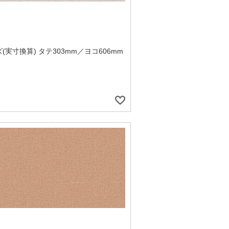
(実寸換算) タテ303mm／ヨコ606mm