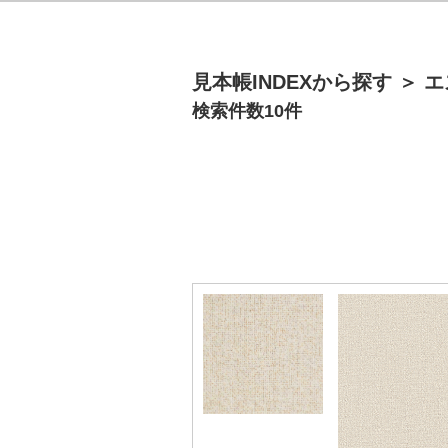
見本帳INDEXから探す
＞
エ
検索件数
10
件