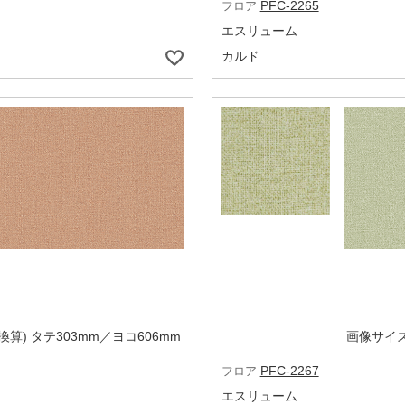
PFC-2265
フロア
エスリューム
カルド
算) タテ303mm／ヨコ606mm
画像サイズ
PFC-2267
フロア
エスリューム