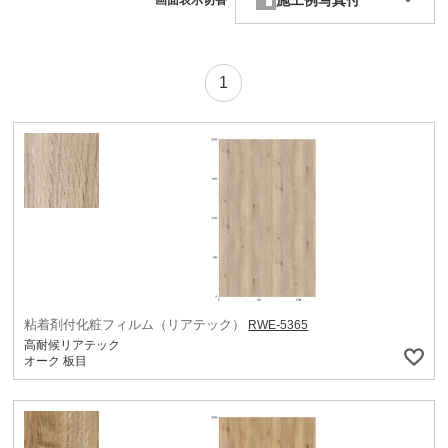
施工例写真付
画面表示切替
1
粘着剤付化粧フィルム（リアテック）
RWE-5365
高耐候リアテック
オーク 板目