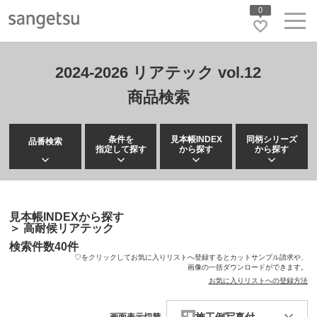
0
2024-2026 リアテック vol.12
商品検索
条件を
見本帳INDEX
同柄シリーズ
品番検索
指定して探す
から探す
から探す
見本帳INDEXから探す
＞
高耐候リアテック
検索件数
40
件
♡をクリックしてお気に入りリストへ登録するとカットサンプル請求や、
画像の一括ダウンロードができます。
お気に入りリストへの登録方法