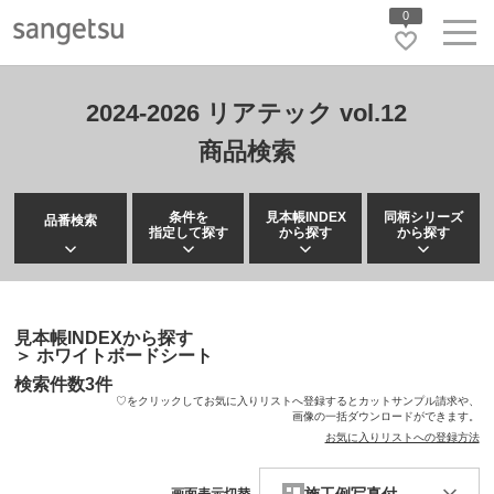
0
2024-2026 リアテック vol.12
商品検索
条件を
見本帳INDEX
同柄シリーズ
品番検索
指定して探す
から探す
から探す
見本帳INDEXから探す
＞
ホワイトボードシート
検索件数
3
件
♡をクリックしてお気に入りリストへ登録するとカットサンプル請求や、
画像の一括ダウンロードができます。
お気に入りリストへの登録方法