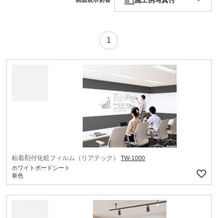
施工例写真付
画面表示切替
1
粘着剤付化粧フィルム（リアテック）
TW-1000
ホワイトボードシート
単色