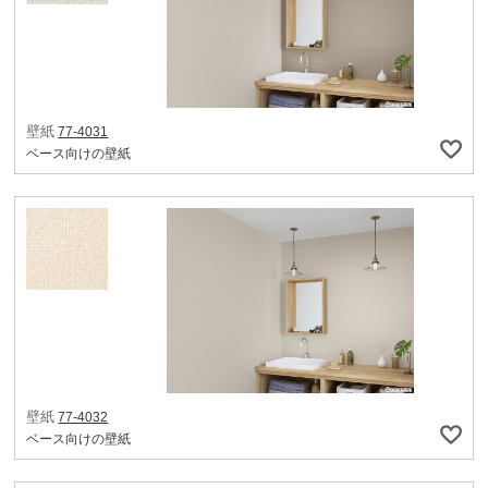
壁紙
77-4031
ベース向けの壁紙
壁紙
77-4032
ベース向けの壁紙