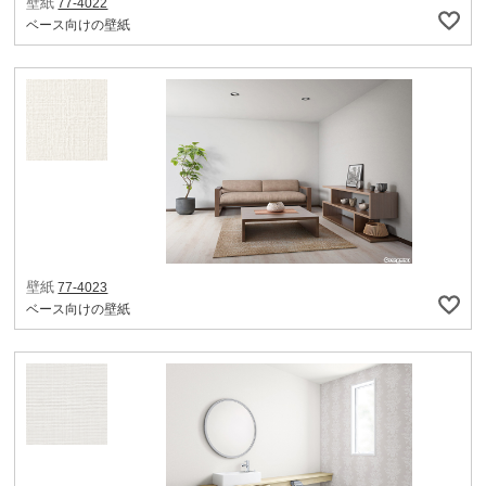
壁紙
77-4022
ベース向けの壁紙
壁紙
77-4023
ベース向けの壁紙