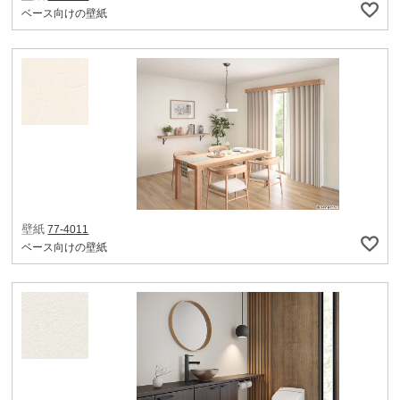
ベース向けの壁紙
壁紙
77-4011
ベース向けの壁紙