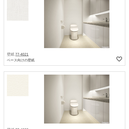
壁紙
77-4021
ベース向けの壁紙