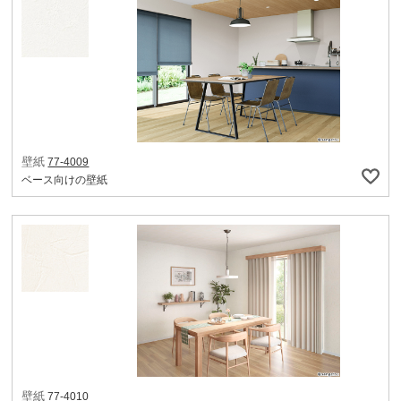
壁紙
77-4009
ベース向けの壁紙
壁紙
77-4010