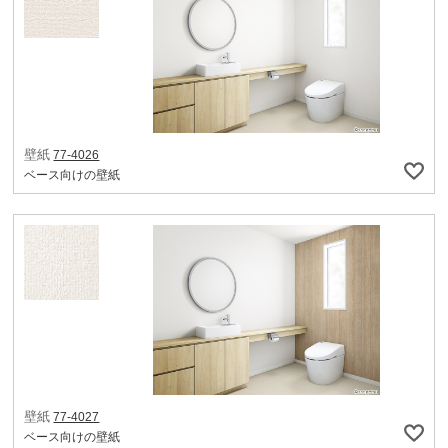
壁紙
77-4026
ベース向けの壁紙
壁紙
77-4027
ベース向けの壁紙