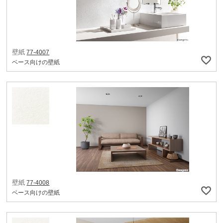
壁紙
77-4007
ベース向けの壁紙
壁紙
77-4008
ベース向けの壁紙