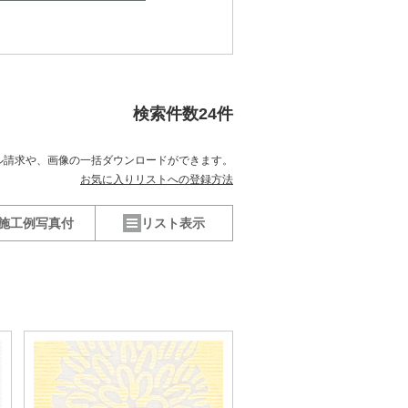
検索件数
24
件
ル請求や、
画像の一括ダウンロードができます。
お気に入りリストへの登録方法
施工例写真付
リスト表示