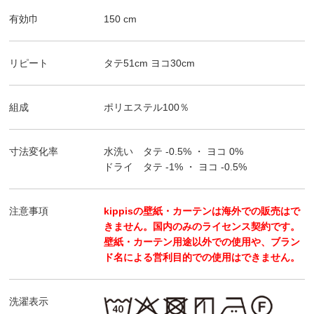
有効巾
150
cm
リピート
タテ
51
cm ヨコ
30
cm
組成
ポリエステル100％
寸法変化率
水洗い タテ
-0.5%
・ ヨコ
0%
ドライ タテ
-1%
・ ヨコ
-0.5%
注意事項
kippisの壁紙・カーテンは海外での販売はで
きません。国内のみのライセンス契約です。
壁紙・カーテン用途以外での使用や、ブラン
ド名による営利目的での使用はできません。
洗濯表示