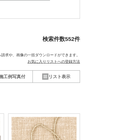
検索件数
552
件
ル請求や、
画像の一括ダウンロードができます。
お気に入りリストへの登録方法
施工例写真付
リスト表示