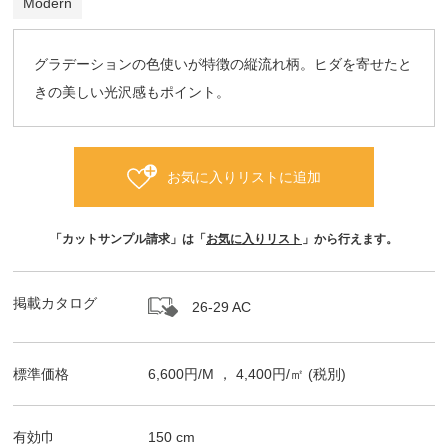
Modern
グラデーションの色使いが特徴の縦流れ柄。ヒダを寄せたと
きの美しい光沢感もポイント。
お気に入りリストに追加
「カットサンプル請求」は「
お気に入りリスト
」から行えます。
掲載カタログ
26-29 AC
標準価格
6,600
円/
M
，
4,400
円/㎡
(税別)
有効巾
150
cm