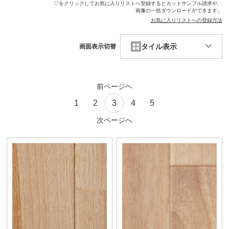
♡をクリックしてお気に入りリストへ登録するとカットサンプル請求や、
画像の一括ダウンロードができます。
お気に入りリストへの登録方法
タイル表示
画面表示切替
前ページヘ
1
2
3
4
5
次ページへ