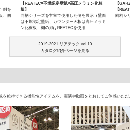
【REATEC×不燃認定壁紙×高圧メラミン化粧
【GARZ
た例を
板】
【REA
板、側
同柄シリーズを客室で使用した例を展示（壁面
同柄シ
は不燃認定壁紙、カウンター天板は高圧メラミ
ン化粧板、棚の扉はREATECを使用
2019-2021 リアテック vol.10
カタログ紹介ページを見る
観を維持できる機能性アイテムを、実演や動画をとおしてご体感いただ