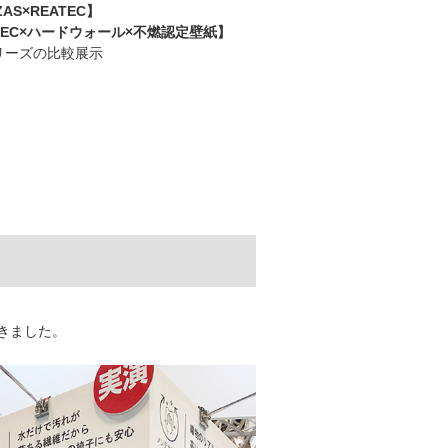
AS×REATEC】
TEC×ハードウォール×不燃認定壁紙】
リーズの比較展示
きました。