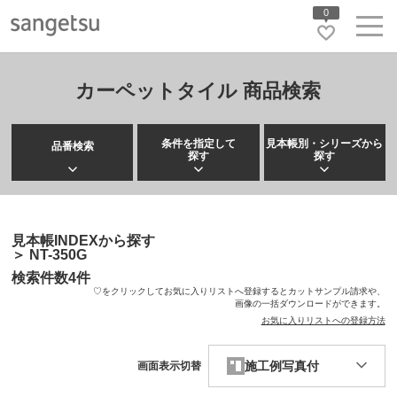
0
カーペットタイル 商品検索
条件を指定して
見本帳別・シリーズから
品番検索
探す
探す
見本帳INDEXから探す
＞
NT-350G
検索件数
4
件
♡をクリックしてお気に入りリストへ登録するとカットサンプル請求や、
画像の一括ダウンロードができます。
お気に入りリストへの登録方法
施工例写真付
画面表示切替