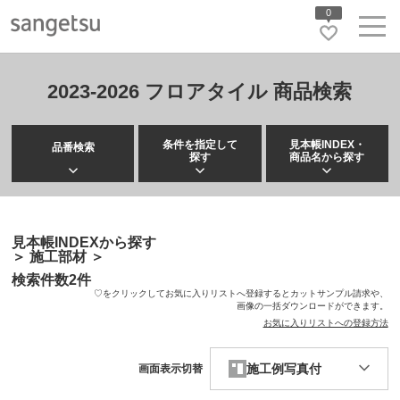
0
2023-2026 フロアタイル 商品検索
条件を指定して
見本帳INDEX・
品番検索
探す
商品名から探す
見本帳INDEXから探す
＞
施工部材
＞
検索件数
2
件
♡をクリックしてお気に入りリストへ登録するとカットサンプル請求や、
画像の一括ダウンロードができます。
お気に入りリストへの登録方法
施工例写真付
画面表示切替