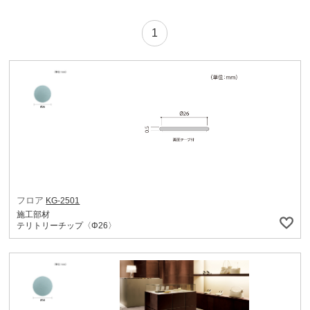
1
フロア
KG-2501
施工部材
テリトリーチップ〈Φ26〉