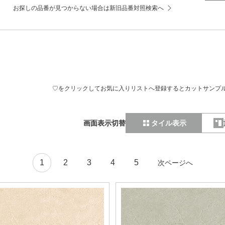
お探しの品番が見つからない場合は新旧品番対照検索へ
♡をクリックしてお気に入りリストへ登録するとカットサンプ
画面表示切替
タイル表示
1
2
3
4
5
次ページへ