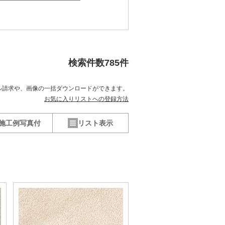
検索件数
785
件
ル請求や、
画像の一括ダウンロードができます。
お気に入りリストへの登録方法
施工例写真付
リスト表示