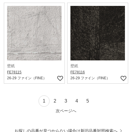
壁紙
壁紙
FE78115
FE78116
26-29 ファイン（FINE）
26-29 ファイン（FINE）
1
2
3
4
5
次ページへ
お探しの品番が見つからない場合は新旧品番対照検索へ