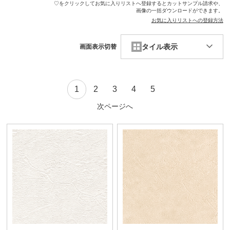
♡をクリックしてお気に入りリストへ登録するとカットサンプル請求や、
画像の一括ダウンロードができます。
お気に入りリストへの登録方法
タイル表示
画面表示切替
1
2
3
4
5
次ページへ