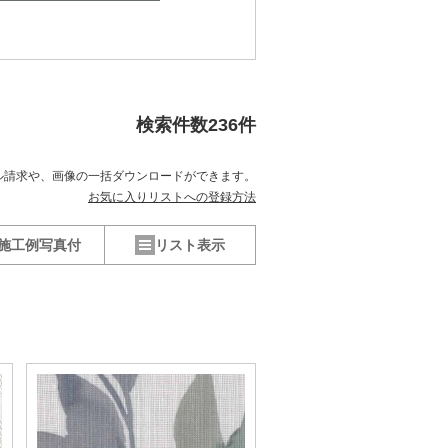
検索件数
236
件
ル請求や、
画像の一括ダウンロードができます。
お気に入りリストへの登録方法
施工例写真付
リスト表示