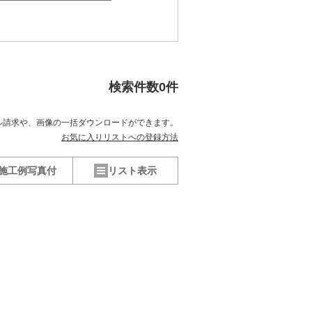
検索件数
0
件
ル請求や、
画像の一括ダウンロードができます。
お気に入りリストへの登録方法
施工例写真付
リスト表示