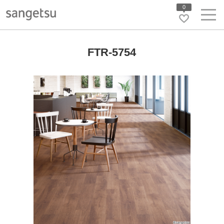
0
FTR-5754