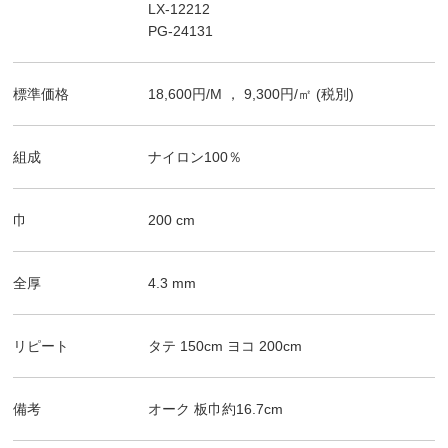
LX-12212
PG-24131
標準価格
18,600
円/
M
，
9,300
円/㎡
(税別)
組成
ナイロン100％
巾
200
cm
全厚
4.3
mm
リピート
タテ
150
cm
ヨコ
200
cm
備考
オーク
板巾約16.7cm