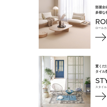
部屋全
多様な
RO
ロールカ
置くだ
タイル
STY
スタイル