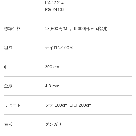
LX-12214
PG-24133
標準価格
18,600
円/
M
，
9,300
円/㎡
(税別)
組成
ナイロン100％
巾
200
cm
全厚
4.3
mm
リピート
タテ
100
cm
ヨコ
200
cm
備考
ダンガリー