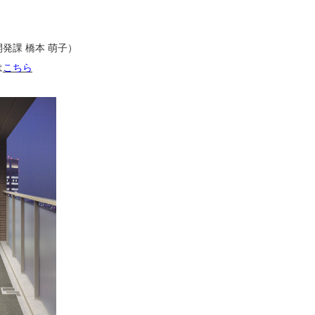
発課 橋本 萌子）
は
こちら