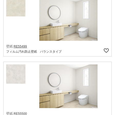
壁紙
RE55499
フィルム汚れ防止壁紙 バランスタイプ
壁紙
RE55500