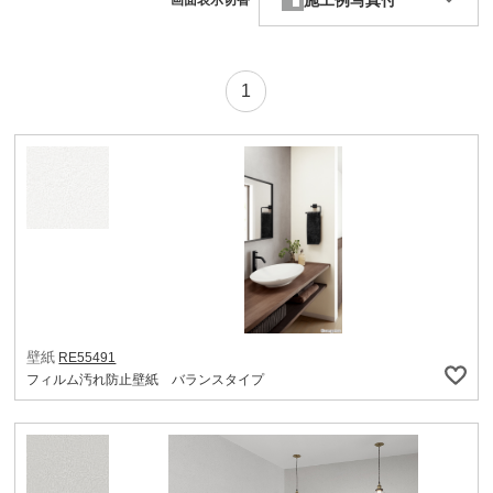
施工例写真付
画面表示切替
1
壁紙
RE55491
フィルム汚れ防止壁紙 バランスタイプ