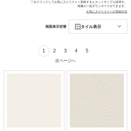
♡をクリックしてお気に入りリストへ登録するとカットサンプル請求や、
画像の一括ダウンロードができます。
お気に入りリストへの登録方法
タイル表示
画面表示切替
1
2
3
4
5
次ページへ