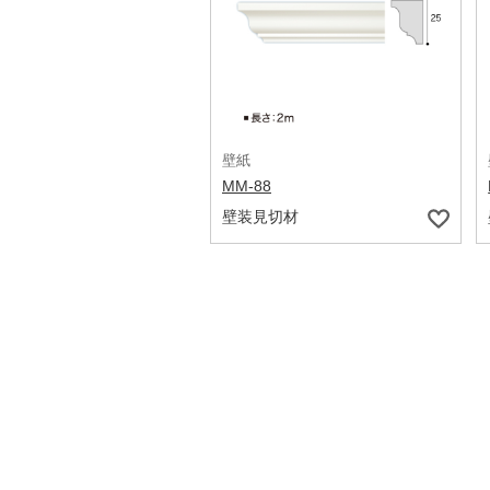
壁紙
MM-88
壁装見切材