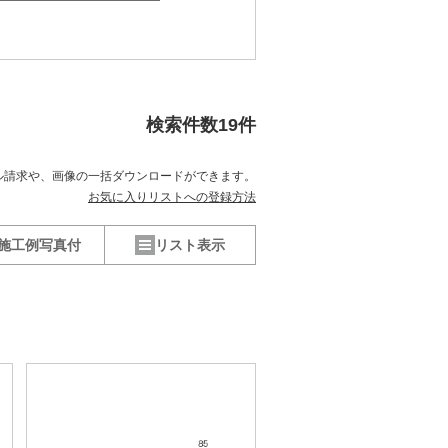
検索件数
19
件
ル請求や、
画像の一括ダウンロードができます。
お気に入りリストへの登録方法
施工例写真付
リスト表示