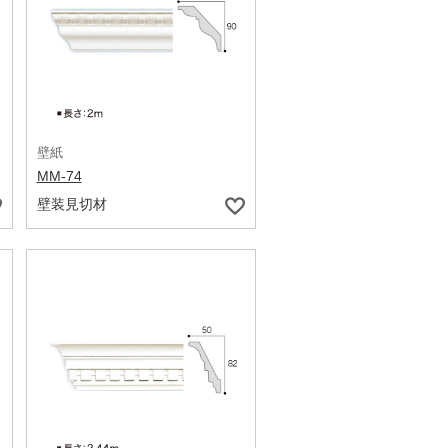
壁紙
MM-74
壁装見切材