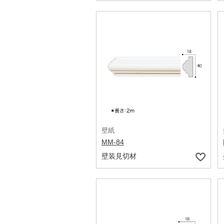
壁紙
MM-84
壁装見切材