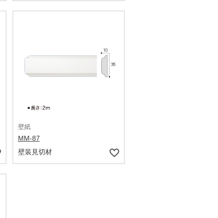
壁紙
MM-87
壁装見切材