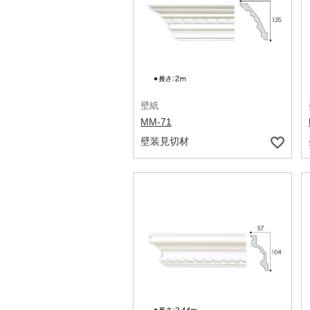
壁紙
MM-71
壁装見切材