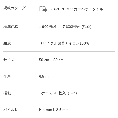
掲載カタログ
23-26 NT700 カーペットタイル
標準価格
1,900
円/
枚
，
7,600
円/㎡
(税別)
組成
リサイクル原着ナイロン100％
サイズ
50
cm ×
50
cm
全厚
6.5
mm
梱包
1ケース
20
枚入（
5
㎡）
パイル長
H
4
mm
L
2.5
mm