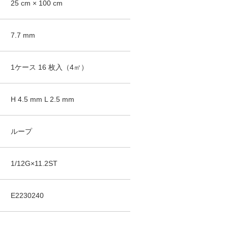
25
cm ×
100
cm
7.7
mm
1ケース
16
枚入（
4
㎡）
H
4.5
mm
L
2.5
mm
ループ
1/12G×11.2ST
E2230240