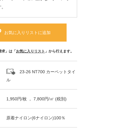
す。
お気に入りリストに追加
請求」は「
お気に入りリスト
」から行えます。
23-26 NT700 カーペットタイ
ル
1,950
円/
枚
，
7,800
円/㎡
(税別)
原着ナイロン(6ナイロン)100％